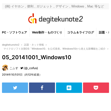
PC・ソフトウェア
Web制作・ものづくり
コラム＆ライフログ
話題・ネ
degitekunote2
>
話題・ネット情報
>
マイクロソフト次期OS「Windows10」を公式発表。Windows10から使える新機能をご紹介
>
05_20141001_Windows10
こふす
(@_cofus)
2014年10月01日（約12年経過）