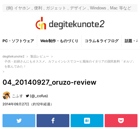
PC・ソフトウェア
Web制作・ものづくり
コラム＆ライフログ
話題・ネ
degitekunote2
>
製品レビュー
>
子供・妊婦さんにもオススメ。カフェインレスでコーヒ風味のイタリアの国民飲料「オルゾ」
を飲んでみた！
>
04_20140927_oruzo-review
こふす
(@_cofus)
2014年09月27日（約12年経過）