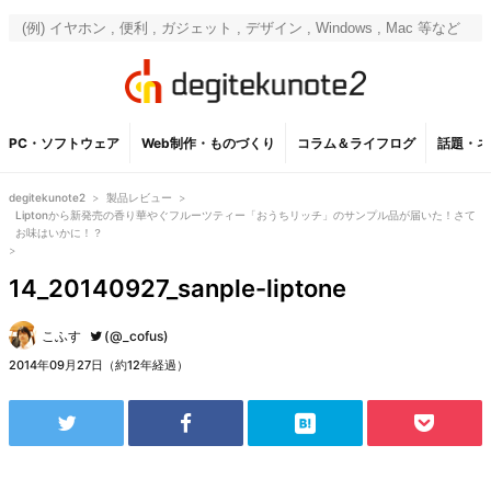
PC・ソフトウェア
Web制作・ものづくり
コラム＆ライフログ
話題・ネ
degitekunote2
>
製品レビュー
>
Liptonから新発売の香り華やぐフルーツティー「おうちリッチ」のサンプル品が届いた！さて
お味はいかに！？
>
14_20140927_sanple-liptone
こふす
(@_cofus)
2014年09月27日（約12年経過）