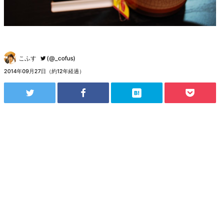
こふす
(@_cofus)
2014年09月27日（約12年経過）