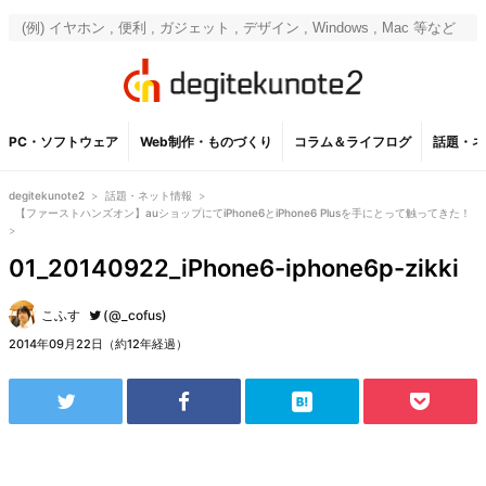
PC・ソフトウェア
Web制作・ものづくり
コラム＆ライフログ
話題・ネ
degitekunote2
>
話題・ネット情報
>
【ファーストハンズオン】auショップにてiPhone6とiPhone6 Plusを手にとって触ってきた！
>
01_20140922_iPhone6-iphone6p-zikki
こふす
(@_cofus)
2014年09月22日（約12年経過）