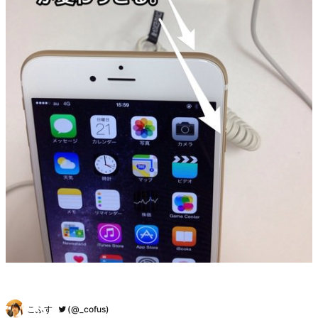
こふす
(@_cofus)