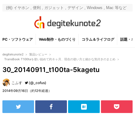
PC・ソフトウェア
Web制作・ものづくり
コラム＆ライフログ
話題・ネ
degitekunote2
>
製品レビュー
>
TransBook T100taを使い始めて約６ヶ月、現在の使い方と細かな気付きのまとめ
>
30_20140911_t100ta-5kagetu
こふす
(@_cofus)
2014年09月16日（約12年経過）