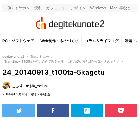
PC・ソフトウェア
Web制作・ものづくり
コラム＆ライフログ
話題・ネ
degitekunote2
>
製品レビュー
>
TransBook T100taを使い始めて約６ヶ月、現在の使い方と細かな気付きのまとめ
>
24_20140913_t100ta-5kagetu
こふす
(@_cofus)
2014年09月16日（約12年経過）