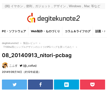
PC・ソフトウェア
Web制作・ものづくり
コラム＆ライフログ
話題・ネ
degitekunote2
>
製品レビュー
>
T100ta用にシンプルデザインのニトリのPCバッグを買ってみた！
>
08_20140913_nitori-pcbag
こふす
(@_cofus)
2014年09月14日（約12年経過）