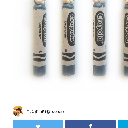
こふす
(@_cofus)