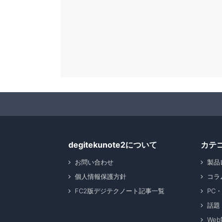
degitekunote2について
カテ
お問い合わせ
製品
個人情報保護方針
コラ
FC2版デジテクノート記事一覧
PC
話題
We