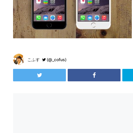
こふす
(@_cofus)