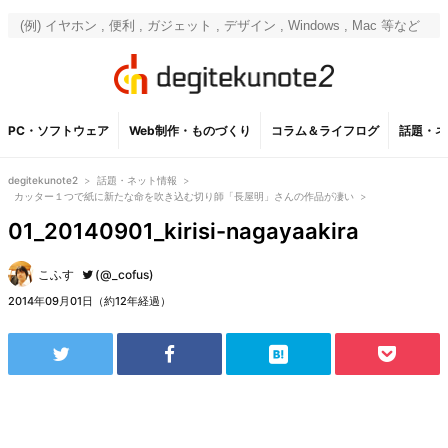
PC・ソフトウェア
Web制作・ものづくり
コラム＆ライフログ
話題・ネ
degitekunote2
>
話題・ネット情報
>
カッター１つで紙に新たな命を吹き込む切り師「長屋明」さんの作品が凄い
>
01_20140901_kirisi-nagayaakira
こふす
(@_cofus)
2014年09月01日（約12年経過）