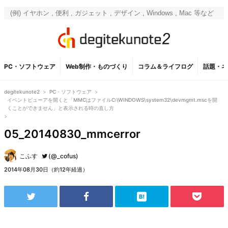
PC・ソフトウェア
Web制作・ものづくり
コラム＆ライフログ
話題・ネ
degitekunote2
>
PC・ソフトウェア
>
イベントビューアを開くと「MMCはファイルC:\WINDOWS\system32\devmgmt.mscを開
くことができません」と表示される時の直し方
>
05_20140830_mmcerror
こふす
(@_cofus)
2014年08月30日（約12年経過）