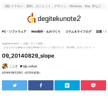
PC・ソフトウェア
Web制作・ものづくり
コラム＆ライフログ
話題・ネ
degitekunote2
>
話題・ネット情報
>
まるで小さなiMacかの様なiPadやタブレット用スタンド「SLOPE」がカッコイイ
>
09_20140829_slope
こふす
(@_cofus)
2014年08月29日（約12年経過）