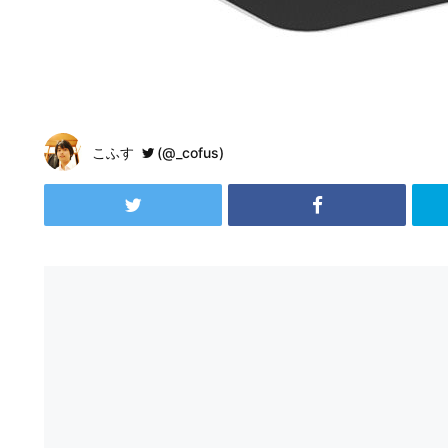
こふす
(@_cofus)