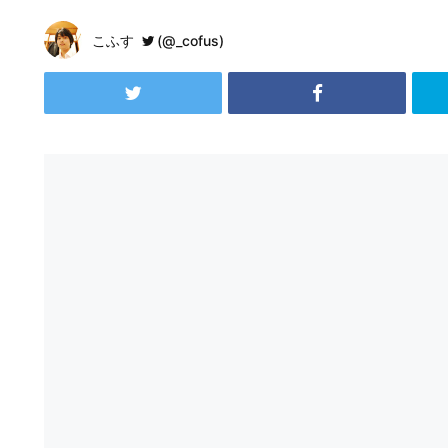
こふす
(@_cofus)