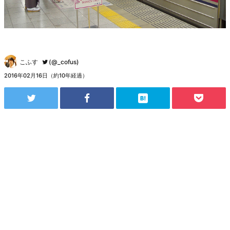
こふす
(@_cofus)
2016年02月16日（約10年経過）