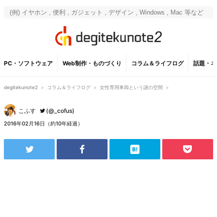
PC・ソフトウェア
Web制作・ものづくり
コラム＆ライフログ
話題・ネ
degitekunote2
>
コラム＆ライフログ
>
女性専用車両という謎の空間
>
こふす
(@_cofus)
2016年02月16日（約10年経過）