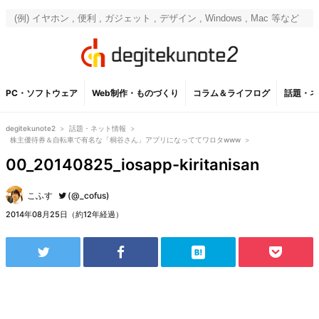
PC・ソフトウェア
Web制作・ものづくり
コラム＆ライフログ
話題・ネ
degitekunote2
>
話題・ネット情報
>
株主優待券＆自転車で有名な「桐谷さん」アプリになっててワロタwww
>
00_20140825_iosapp-kiritanisan
こふす
(@_cofus)
2014年08月25日（約12年経過）