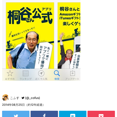
こふす
(@_cofus)
2014年08月25日（約12年経過）