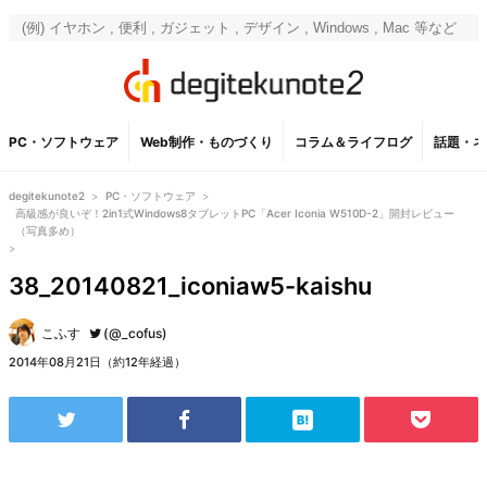
PC・ソフトウェア
Web制作・ものづくり
コラム＆ライフログ
話題・ネ
degitekunote2
>
PC・ソフトウェア
>
高級感が良いぞ！2in1式Windows8タブレットPC「Acer Iconia W510D-2」開封レビュー
（写真多め）
>
38_20140821_iconiaw5-kaishu
こふす
(@_cofus)
2014年08月21日（約12年経過）