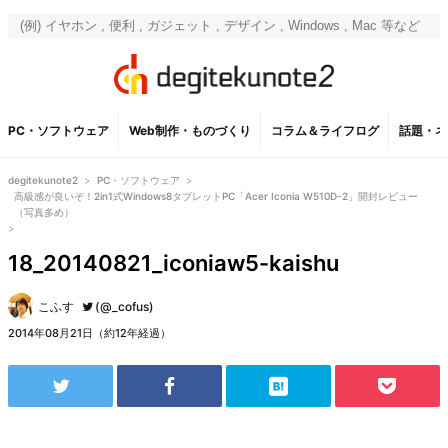
PC・ソフトウェア
Web制作・ものづくり
コラム＆ライフログ
話題・ネ
degitekunote2
>
PC・ソフトウェア
>
高級感が良いぞ！2in1式Windows8タブレットPC「Acer Iconia W510D-2」開封レビュー
（写真多め）
>
18_20140821_iconiaw5-kaishu
こふす
(@_cofus)
2014年08月21日（約12年経過）