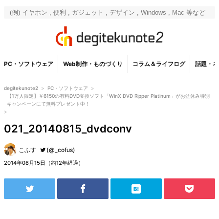
PC・ソフトウェア
Web制作・ものづくり
コラム＆ライフログ
話題・ネ
degitekunote2
>
PC・ソフトウェア
>
【1万人限定】￥6150の有料DVD変換ソフト「WinX DVD Ripper Platinum」がお盆休み特別
キャンペーンにて無料プレゼント中！
>
021_20140815_dvdconv
こふす
(@_cofus)
2014年08月15日（約12年経過）