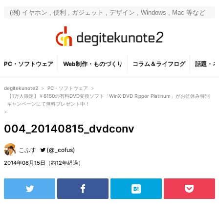
PC・ソフトウェア
Web制作・ものづくり
コラム＆ライフログ
話題・ネ
degitekunote2
>
PC・ソフトウェア
>
【1万人限定】￥6150の有料DVD変換ソフト「WinX DVD Ripper Platinum」がお盆休み特別
キャンペーンにて無料プレゼント中！
>
004_20140815_dvdconv
こふす
(@_cofus)
2014年08月15日（約12年経過）