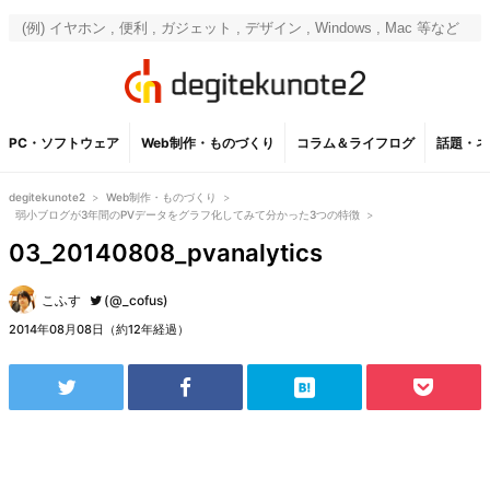
PC・ソフトウェア
Web制作・ものづくり
コラム＆ライフログ
話題・ネ
degitekunote2
>
Web制作・ものづくり
>
弱小ブログが3年間のPVデータをグラフ化してみて分かった3つの特徴
>
03_20140808_pvanalytics
こふす
(@_cofus)
2014年08月08日（約12年経過）