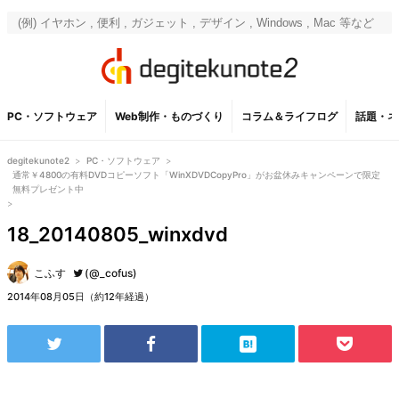
PC・ソフトウェア
Web制作・ものづくり
コラム＆ライフログ
話題・ネ
degitekunote2
>
PC・ソフトウェア
>
通常￥4800の有料DVDコピーソフト「WinXDVDCopyPro」がお盆休みキャンペーンで限定
無料プレゼント中
>
18_20140805_winxdvd
こふす
(@_cofus)
2014年08月05日（約12年経過）