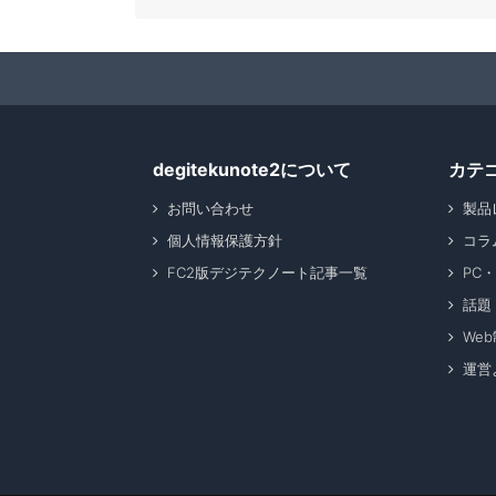
degitekunote2について
カテ
お問い合わせ
製品
個人情報保護方針
コラ
FC2版デジテクノート記事一覧
PC
話題
We
運営