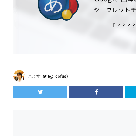
こふす
(@_cofus)