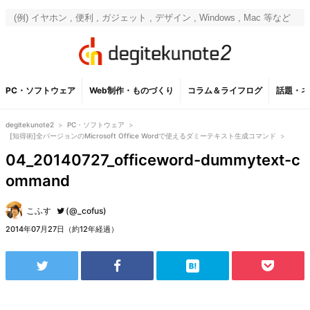
PC・ソフトウェア
Web制作・ものづくり
コラム＆ライフログ
話題・ネ
degitekunote2
>
PC・ソフトウェア
>
[知得術]全バージョンのMicrosoft Office Wordで使えるダミーテキスト生成コマンド
>
04_20140727_officeword-dummytext-c
ommand
こふす
(@_cofus)
2014年07月27日（約12年経過）