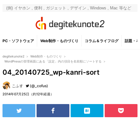
PC・ソフトウェア
Web制作・ものづくり
コラム＆ライフログ
話題・ネ
degitekunote2
>
Web制作・ものづくり
>
WordPressの管理画面にある「設定」内の項目を名前順にソートする
>
04_20140725_wp-kanri-sort
こふす
(@_cofus)
2014年07月25日（約12年経過）