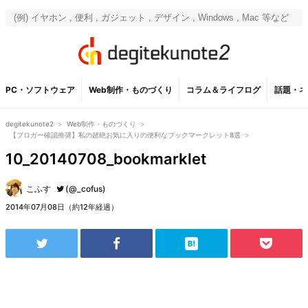
PC・ソフトウェア
Web制作・ものづくり
コラム＆ライフログ
話題・ネ
degitekunote2
>
Web制作・ものづくり
>
【ブロガー確認推奨】私の超絶お気に入りの便利なブックマークレット8選
>
10_20140708_bookmarklet
こふす
(@_cofus)
2014年07月08日（約12年経過）