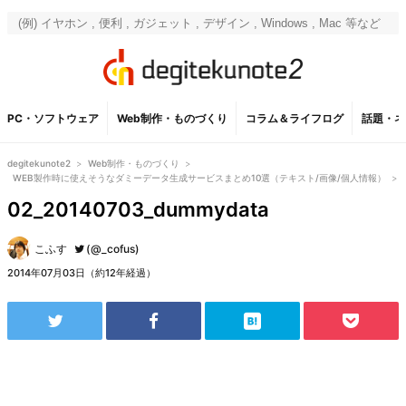
PC・ソフトウェア
Web制作・ものづくり
コラム＆ライフログ
話題・ネ
degitekunote2
>
Web制作・ものづくり
>
WEB製作時に使えそうなダミーデータ生成サービスまとめ10選（テキスト/画像/個人情報）
>
02_20140703_dummydata
こふす
(@_cofus)
2014年07月03日（約12年経過）