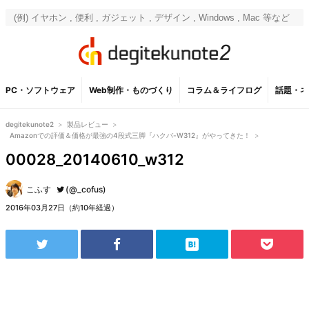
PC・ソフトウェア
Web制作・ものづくり
コラム＆ライフログ
話題・ネ
degitekunote2
>
製品レビュー
>
Amazonでの評価＆価格が最強の4段式三脚『ハクバ-W312』がやってきた！
>
00028_20140610_w312
こふす
(@_cofus)
2016年03月27日（約10年経過）