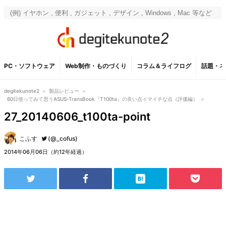
PC・ソフトウェア
Web制作・ものづくり
コラム＆ライフログ
話題・ネ
degitekunote2
>
製品レビュー
>
60日使ってみて思うASUS-TransBook『T100ta』の良い点イマイチな点（評価編）
>
27_20140606_t100ta-point
こふす
(@_cofus)
2014年06月06日（約12年経過）