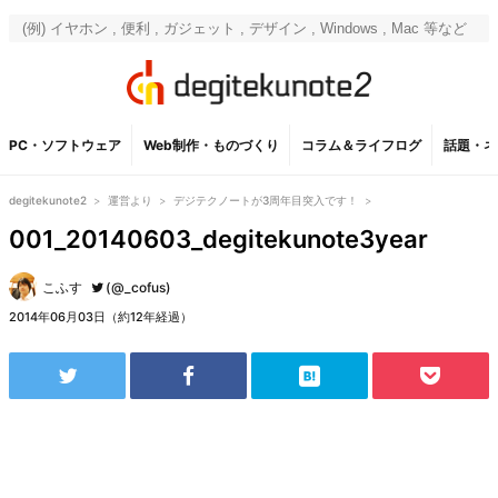
PC・ソフトウェア
Web制作・ものづくり
コラム＆ライフログ
話題・ネ
degitekunote2
>
運営より
>
デジテクノートが3周年目突入です！
>
001_20140603_degitekunote3year
こふす
(@_cofus)
2014年06月03日（約12年経過）