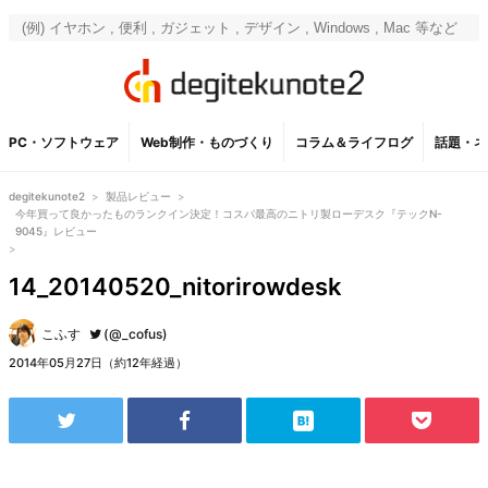
PC・ソフトウェア
Web制作・ものづくり
コラム＆ライフログ
話題・ネ
degitekunote2
>
製品レビュー
>
今年買って良かったものランクイン決定！コスパ最高のニトリ製ローデスク『テックN-
9045』レビュー
>
14_20140520_nitorirowdesk
こふす
(@_cofus)
2014年05月27日（約12年経過）