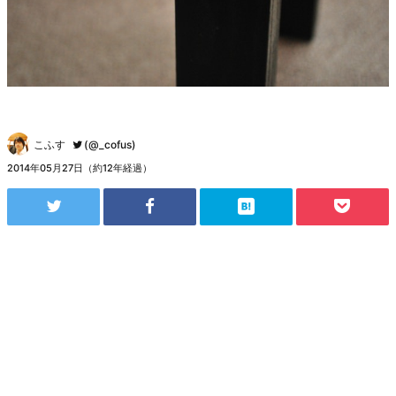
こふす
(@_cofus)
2014年05月27日（約12年経過）