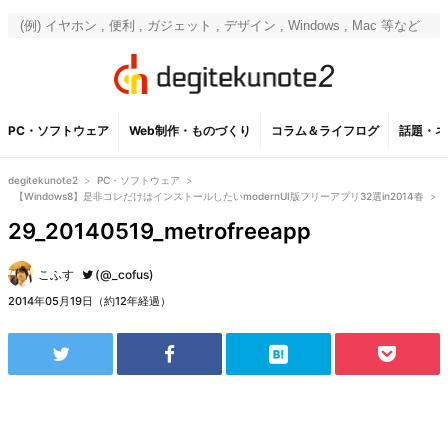
PC・ソフトウェア
Web制作・ものづくり
コラム＆ライフログ
話題・ネ
degitekunote2
>
PC・ソフトウェア
>
【Windows8】是非コレだけはインストールしたいmodernUI版フリーアプリ32選in2014春
>
29_20140519_metrofreeapp
こふす
(@_cofus)
2014年05月19日（約12年経過）