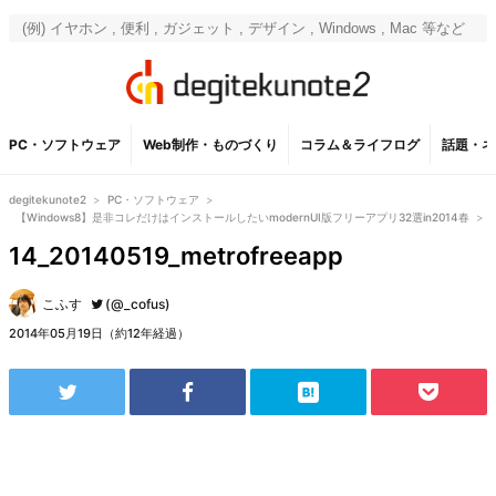
PC・ソフトウェア
Web制作・ものづくり
コラム＆ライフログ
話題・ネ
degitekunote2
>
PC・ソフトウェア
>
【Windows8】是非コレだけはインストールしたいmodernUI版フリーアプリ32選in2014春
>
14_20140519_metrofreeapp
こふす
(@_cofus)
2014年05月19日（約12年経過）