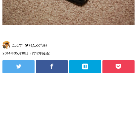
こふす
(@_cofus)
2014年05月10日（約12年経過）