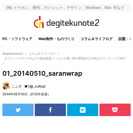
PC・ソフトウェア
Web制作・ものづくり
コラム＆ライフログ
話題・ネ
degitekunote2
>
コラム＆ライフログ
>
タブレットやスマホなどの液晶保護フィルムが無い時の緊急的な代用はサランラップでOK！
>
01_20140510_saranwrap
こふす
(@_cofus)
2014年05月10日（約12年経過）