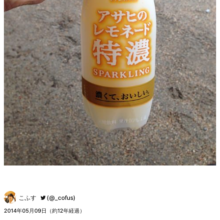
こふす
(@_cofus)
2014年05月09日（約12年経過）