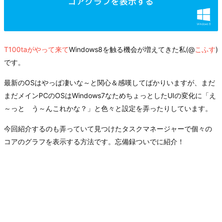
T100taがやって来て
Windows8を触る機会が増えてきた私(@
こふす
)
です。
最新のOSはやっぱ凄いな～と関心＆感嘆してばかりいますが、まだ
まだメインPCのOSはWindows7なためちょっとしたUIの変化に「え
～っと う～んこれかな？」と色々と設定を弄ったりしています。
今回紹介するのも弄っていて見つけたタスクマネージャーで個々の
コアのグラフを表示する方法です。忘備録ついでに紹介！