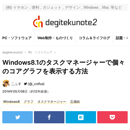
PC・ソフトウェア
Web制作・ものづくり
コラム＆ライフログ
話題・ネ
degitekunote2
>
PC・ソフトウェア
>
Windows8.1のタスクマネージャーで個々
のコアグラフを表示する方法
こふす
(@_cofus)
2014年05月08日（約12年経過）
Windows8
グラフ
タスクマネージャー
忘備録