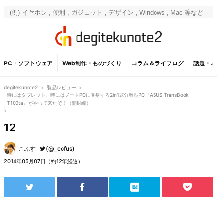
PC・ソフトウェア
Web制作・ものづくり
コラム＆ライフログ
話題・ネ
degitekunote2
>
製品レビュー
>
時にはタブレット、時にはノートPCに変身する2in1式分離型PC『ASUS TransBook
T100ta』がやって来たぞ！（開封編）
>
12
こふす
(@_cofus)
2014年05月07日（約12年経過）