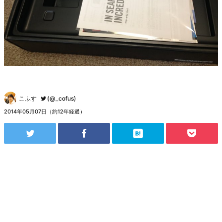
こふす
(@_cofus)
2014年05月07日（約12年経過）