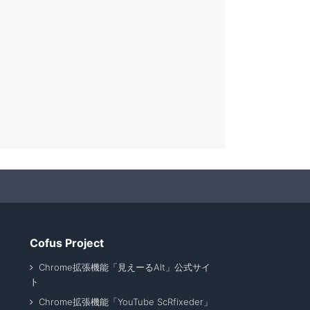
Cofus Project
Chrome拡張機能「見えーるAlt」公式サイ
ト
Chrome拡張機能「YouTube ScRfixeder」