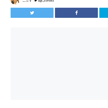
こふす
(@_cofus)