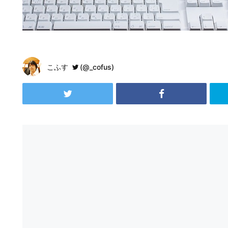
こふす
(@_cofus)