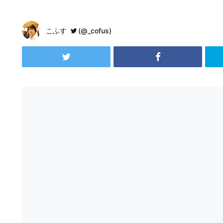
こふす
(@_cofus)